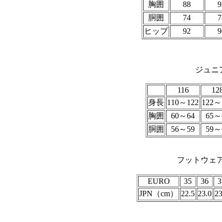
胸囲
88
9
胴囲
74
7
ヒップ
92
9
ジュニア
116
12
身長
110～122
122～
胸囲
60～64
65～
胴囲
56～59
59～
フットウェア
EURO
35
36
3
JPN（cm）
22.5
23.0
23