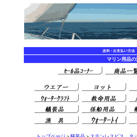
マリン用品
トップページ
＞
艤装品
＞
ステンレスビス、タ