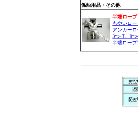
係船用品・その他
半端ロープ
もやいロー
アンカーロ
3つ打、8
半端ロープ