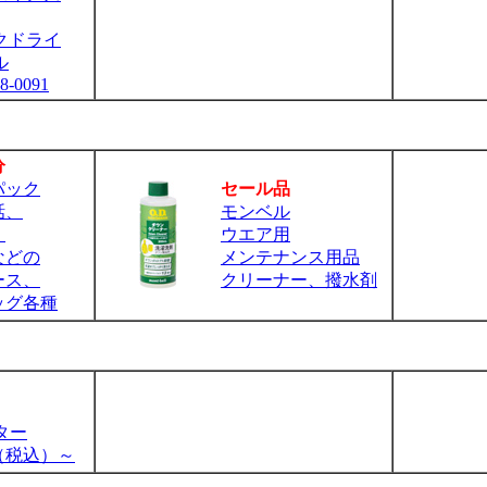
クドライ
ル
8-0091
分
パック
セール品
話、
モンベル
、
ウエア用
などの
メンテナンス用品
ース、
クリーナー、撥水剤
ッグ各種
ター
円（税込）～