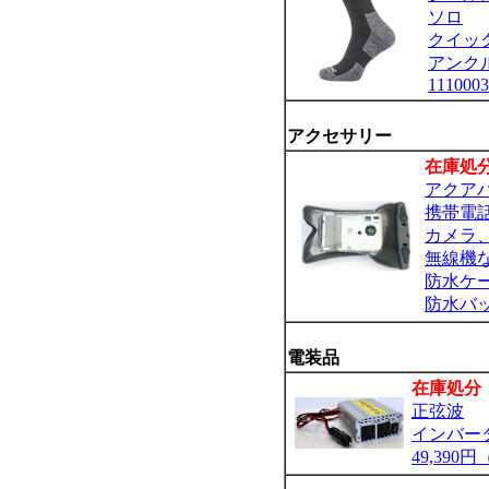
ソロ
クイッ
アンク
1110003
アクセサリー
在庫処
アクア
携帯電
カメラ
無線機
防水ケ
防水バ
電装品
在庫処分
正弦波
インバー
49,390