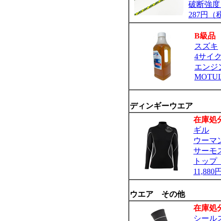
破断強度：1
287円（
B級品
スズキ
4サイ
エンジ
MOTUL
ディンギーウエア
在庫処
ギル
ウーマ
サーモ
トップ 
11,88
ウエア その他
在庫処
シール