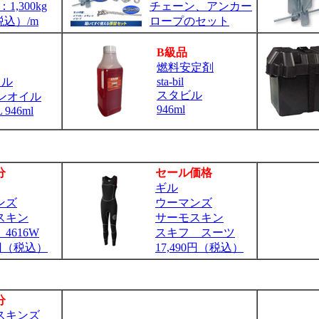
,300kg
チェーン、アンカー
税込）/m
ロープのセット
B級品
燃料安定剤
クル
sta-bil
スタビル
ンオイル
946ml
 946ml
分
セール価格
ギル
ンズ
ウーマンズ
スキン
サーモスキン
4616W
スキフ スーツ
0円（税込）
17,490円（税込）
分
スキンズ