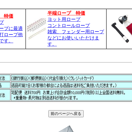
半端ロープ 特価
 特価
ヨット用ロープ
プ
コントロールロープ
ープに最適
雑索、フェンダー用ロープ
つ打ロープ他
などにお使いいただけま
です。
す。