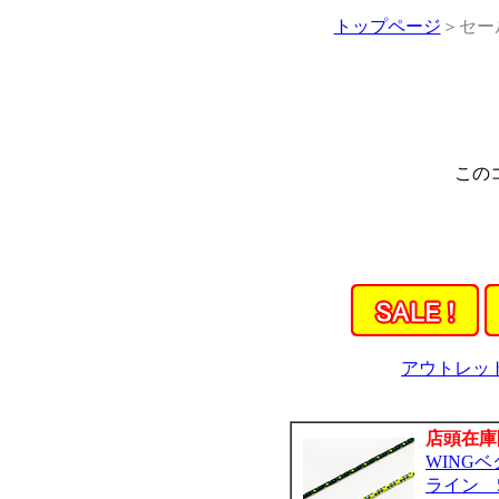
トップページ
＞セー
この
アウトレッ
店頭在庫
WING
ライン 5