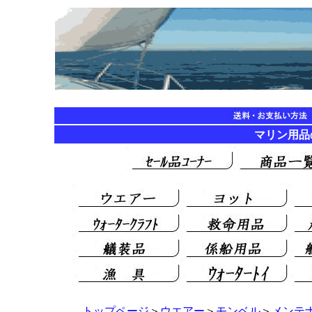
マリン用品の海遊
トップページ
＞
ウエアー
＞
モンベル
＞
メンテ