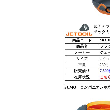
底面のフ
チックカ
商品コード
MO18
商品名
フラ
メーカー
ジェッ
サイズ
205
重量
280g
販売価格
7,5
在庫状況
こち
SUMO コンパニオン