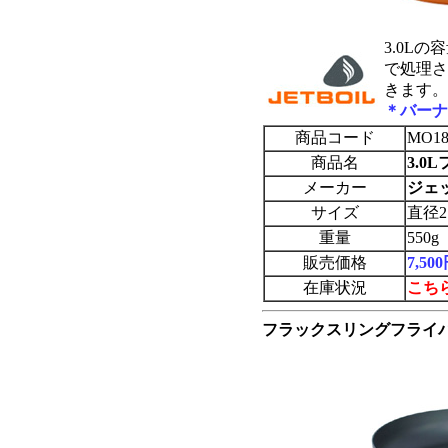
3.0L
で処理さ
きます。
＊バーナ
商品コード
MO18
商品名
3.
メーカー
ジェッ
サイズ
直径2
重量
550g
販売価格
7,5
在庫状況
こち
フラックスリングフライ