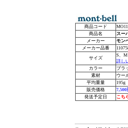
商品コード
MO11
商品名
スー
メーカー
モンベル
メーカー品番
11075
S、M
サイズ
詳し
カラー
ブラ
素材
ウー
平均重量
195g
販売価格
7,5
発送予定日
こち