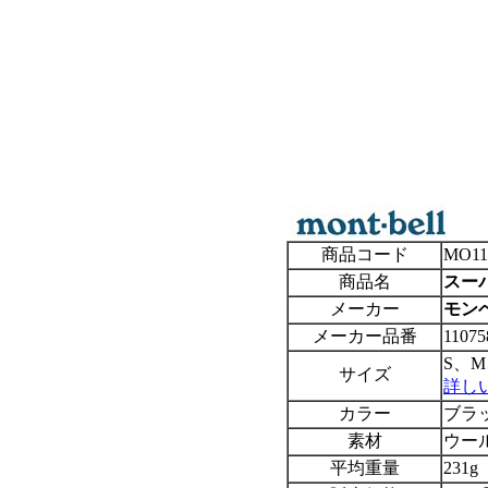
商品コード
MO11
商品名
スー
メーカー
モンベル
メーカー品番
11075
S、M
サイズ
詳し
カラー
ブラ
素材
ウー
平均重量
231g