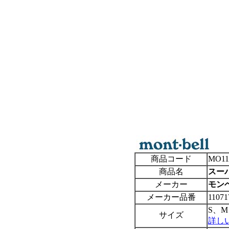
商品コード
MO11
商品名
スーパ
メーカー
モンベル
メーカー品番
11071
S、
サイズ
詳し