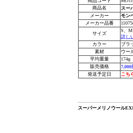
商品コード
MO11
商品名
スーパ
メーカー
モンベル
メーカー品番
11075
S、M
サイズ
詳し
カラー
ブラ
素材
ウー
平均重量
174g
販売価格
7,0
発送予定日
こち
スーパーメリノウールEX