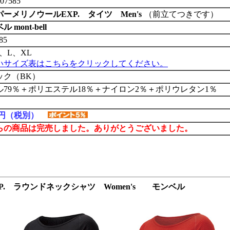
07585
ーメリノウールEXP. タイツ Men's
（前立てつきです）
 mont-bell
85
、L、XL
いサイズ表はこちらをクリックしてください。
ック（BK）
ル79％＋ポリエステル18％＋ナイロン2％＋ポリウレタン1％
00円（税別）
らの商品は完売しました。ありがとうございました。
P. ラウンドネックシャツ Women's モンベル