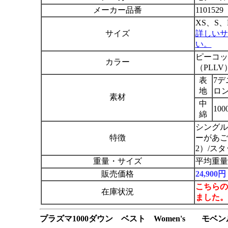
メーカー品番
1101529
XS、S、
サイズ
詳しいサ
い。
ピーコッ
カラー
（PLL
表
7
地
ロ
素材
中
10
綿
シングル
特徴
ーがあご
2）/ス
重量・サイズ
平均重量：
販売価格
24,90
こちらの
在庫状況
ました。
プラズマ1000ダウン ベスト Women's モベン