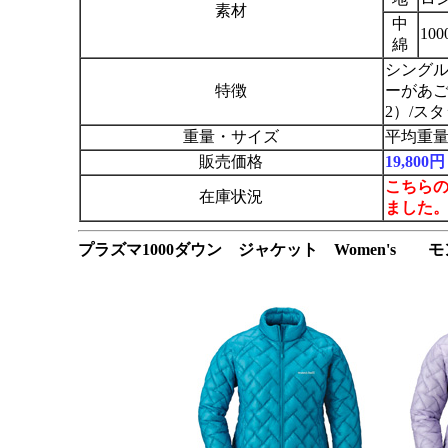
素材
中
10
綿
シングル
特徴
ーがあご
2）/ス
重量・サイズ
平均重量
販売価格
19,80
こちら
在庫状況
ました
プラズマ1000ダウン ジャケット Women's 