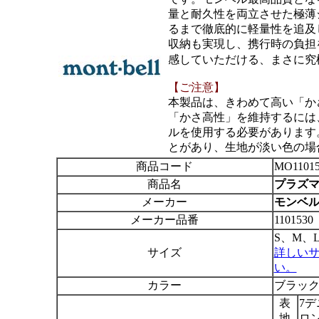
量と耐久性を両立させた極薄
るまで徹底的に軽量性を追及
収納も実現し、携行時の負担を最
感していただける、まさに究
【ご注意】
本製品は、きわめて高い「か
「かさ高性」を維持するには
ルを使用する必要があります
とがあり、生地が淡い色の場
商品コード
MO11015
商品名
プラズマ1
メーカー
モンベル m
メーカー品番
1101530
S、M、
サイズ
詳しい
い。
カラー
ブラック
表
7
地
ロ