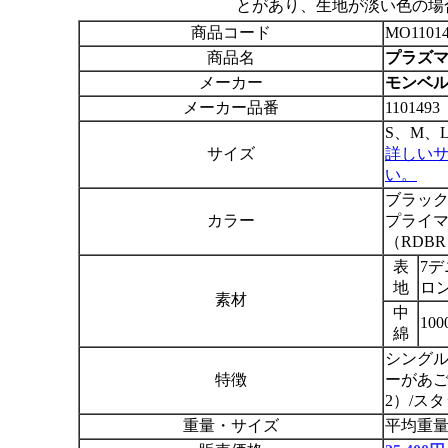
とがあり、生地が淡い色の場
商品コード
MO11014
商品名
プラズマ
メーカー
モンベル m
メーカー品番
1101493
S、M、
サイズ
詳しい
い。
ブラック
カラー
プライマ
（RDB
表
7
地
ロ
素材
中
10
綿
シングル
特徴
ーがあご
2）/ス
重量・サイズ
平均重量