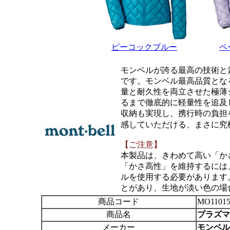
ピーコックブルー
ペ
モンベルが誇る最高の技術と
です。モンベル最高品質となる
量と耐久性を両立させた極薄
るまで徹底的に軽量性を追及
収納も実現し、携行時の負担を最
感していただける、まさに究
【ご注意】
本製品は、きわめて高い「か
「かさ高性」を維持するには
ルを使用する必要があります
とがあり、生地が淡い色の場
商品コード
MO11015
商品名
プラズマ1
メーカー
モンベル m