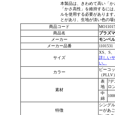
本製品は、きわめて高い「か
「かさ高性」を維持するには
ルを使用する必要があります
とがあり、生地が淡い色の場
商品コード
MO11015
商品名
プラズマ1
メーカー
モンベル m
メーカー品番
1101531
XS、S
サイズ
詳しい
い。
ピーコッ
カラー
（PLLV
表
7
地
ロ
素材
中
10
綿
シングル
特徴
ーがあご