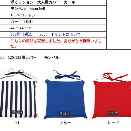
浮くッション 大人用カバー カーキ
モンベル mont-bell
100％コットン
カーキ（KH）
44.5×44.5cm
600円（税込）
30pt
ポイントについて
こちらの商品は完売しました。ありがとう御座いまし
た。
's 125-155用カバー モンベル
#1
ブルー
レッド