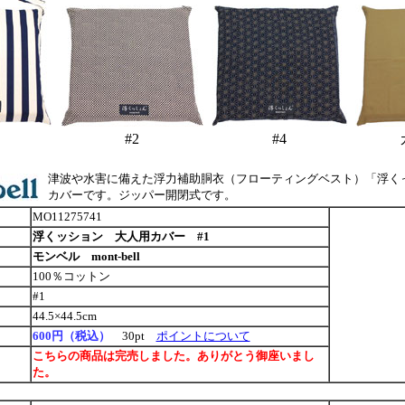
#2
#4
津波や水害に備えた浮力補助胴衣（フローティングベスト）「浮く
カバーです。ジッパー開閉式です。
MO11275741
浮くッション 大人用カバー #1
モンベル mont-bell
100％コットン
#1
44.5×44.5cm
600円（税込）
30pt
ポイントについて
こちらの商品は完売しました。ありがとう御座いまし
た。