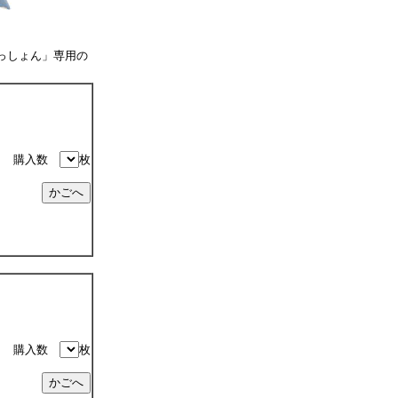
っしょん」専用の
購入数
枚
購入数
枚