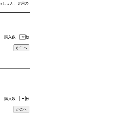
っしょん」専用の
購入数
枚
購入数
枚