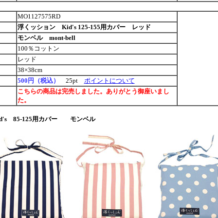
MO1127575RD
浮くッション Kid's 125-155用カバー レッド
モンベル mont-bell
100％コットン
レッド
38×38cm
500円（税込）
25pt
ポイントについて
こちらの商品は完売しました。ありがとう御座いまし
た。
d's 85-125用カバー モンベル