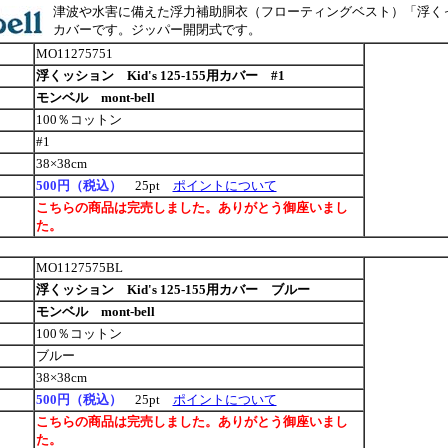
津波や水害に備えた浮力補助胴衣（フローティングベスト）「浮く
カバーです。ジッパー開閉式です。
MO11275751
浮くッション Kid's 125-155用カバー #1
モンベル mont-bell
100％コットン
#1
38×38cm
500円（税込）
25pt
ポイントについて
こちらの商品は完売しました。ありがとう御座いまし
た。
MO1127575BL
浮くッション Kid's 125-155用カバー ブルー
モンベル mont-bell
100％コットン
ブルー
38×38cm
500円（税込）
25pt
ポイントについて
こちらの商品は完売しました。ありがとう御座いまし
た。