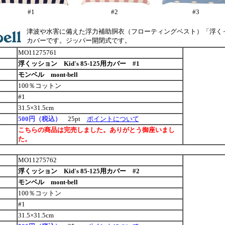
#1
#2
#3
津波や水害に備えた浮力補助胴衣（フローティングベスト）「浮く
カバーです。ジッパー開閉式です。
MO11275761
浮くッション Kid's 85-125用カバー #1
モンベル mont-bell
100％コットン
#1
31.5×31.5cm
500円（税込）
25pt
ポイントについて
こちらの商品は完売しました。ありがとう御座いまし
た。
MO11275762
浮くッション Kid's 85-125用カバー #2
モンベル mont-bell
100％コットン
#1
31.5×31.5cm