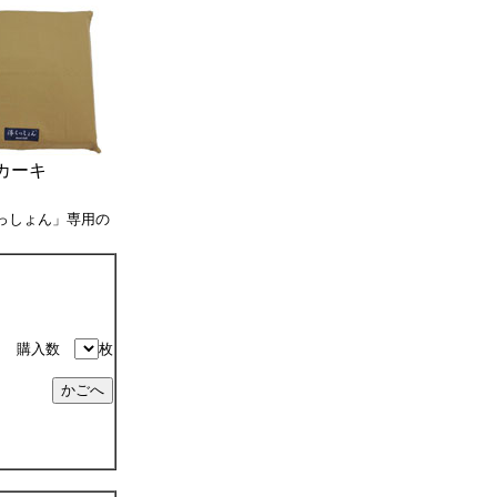
カーキ
っしょん」専用の
購入数
枚