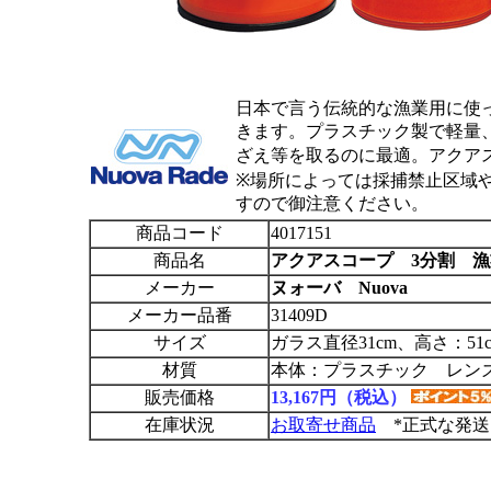
日本で言う伝統的な漁業用に使
きます。プラスチック製で軽量
ざえ等を取るのに最適。アクア
※場所によっては採捕禁止区域
すので御注意ください。
商品コード
4017151
商品名
アクアスコープ 3分割 
メーカー
ヌォーバ Nuova
メーカー品番
31409D
サイズ
ガラス直径31cm、高さ：51c
材質
本体：プラスチック レン
販売価格
13,167円（税込）
在庫状況
お取寄せ商品
*正式な発送