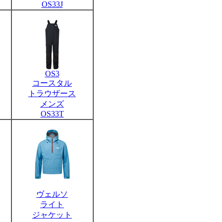
OS33J
OS3
コースタル
トラウザース
メンズ
OS33T
ヴェルソ
ライト
ジャケット