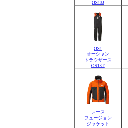
OS13J
OS1
オーシャン
トラウザース
OS13T
レース
フュージョン
ジャケット