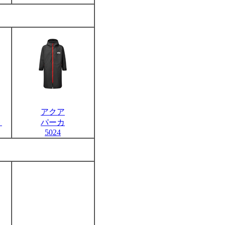
アクア
ト
パーカ
5024