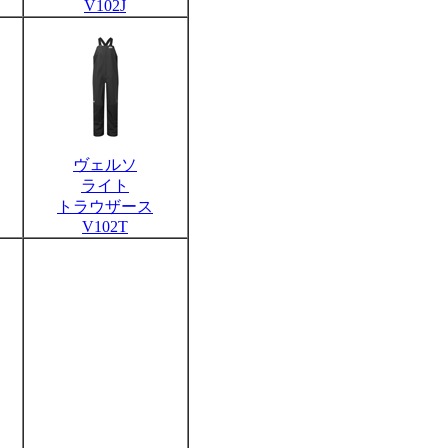
V102J
ヴェルソ
ライト
トラウザース
V102T