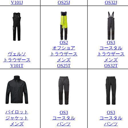
V101J
OS25J
OS32J
OS2
OS3
オフショア
コースタル
ヴェルソ
トラウザース
トラウザース
トラウザース
メンズ
メンズ
V101T
OS25T
OS32T
パイロット
OS3
OS3
ジャケット
コースタル
コースタル
メンズ
パンツ
パンツ