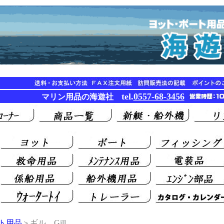
tel.
0557-68-3456
マリン用品の海遊社
ト用品
＞ギル Gill